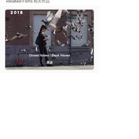
Related Films 相关作品
2018
Ondes Noires / Black Waves
黑波
2018
Swatted
破门