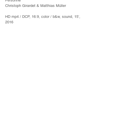
Personne
Christoph Girardet & Matthias Müller
HD mp4 / DCP, 16:9, color / b&w, sound, 15’, 
2016 
#实验
#mirage
#幻影
#德国
#实验电影
#穆勒
#柏
林影展
#2016
#2017
BISFF2017
查看全部
最新文章