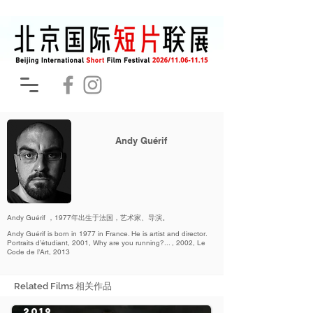
Andy Guérif
Andy Guérif ，1977年出生于法国，艺术家、导演。
Andy Guérif is born in 1977 in France. He is artist and director.
Portraits d’étudiant, 2001, Why are you running?... , 2002, Le
Code de l’Art, 2013
Related Films 相关作品
2019