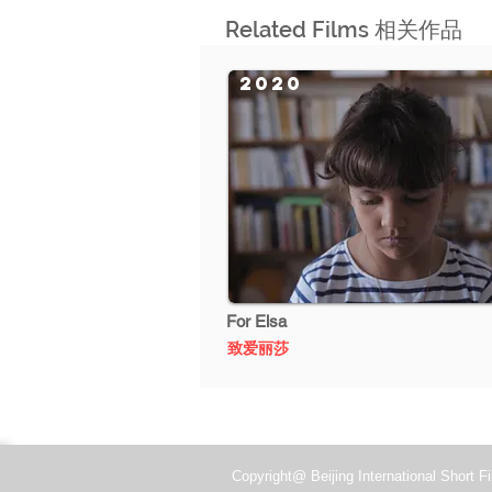
Related Films 相关作品
2020
For Elsa
致爱丽莎
Copyright@ Beijing International Short Fi