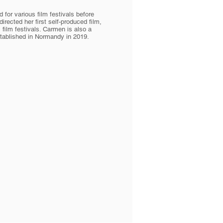
for various film festivals before
rected her first self-produced film,
 film festivals. Carmen is also a
tablished in Normandy in 2019.