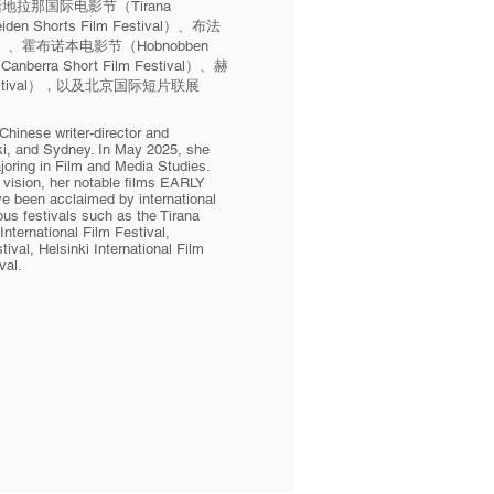
地拉那国际电影节（Tirana
den Shorts Film Festival）、布法
tival）、霍布诺本电影节（Hobnobben
nberra Short Film Festival）、赫
m Festival），以及北京国际短片联展
Chinese writer-director and
i, and Sydney. In May 2025, she
oring in Film and Media Studies.
e vision, her notable films EARLY
een acclaimed by international
ous festivals such as the Tirana
International Film Festival,
val, Helsinki International Film
val.