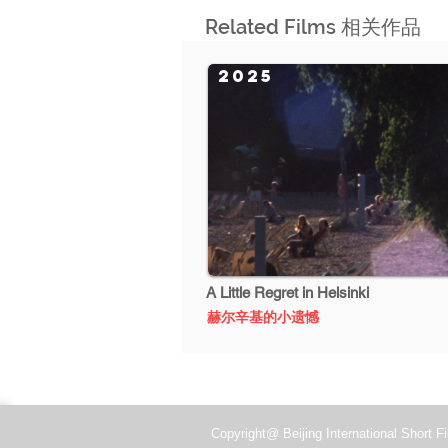
Related Films 相关作品
2025
A Little Regret in Helsinki
赫尔辛基的小遗憾
Copyright@ Beijing International Short Fi