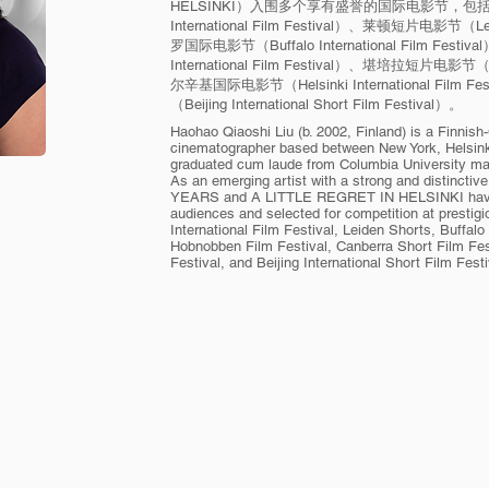
HELSINKI）入围多个享有盛誉的国际电影节，包括
International Film Festival）、莱顿短片电影节（Lei
罗国际电影节（Buffalo International Film Fes
International Film Festival）、堪培拉短片电影节（Ca
尔辛基国际电影节（Helsinki International Fil
（Beijing International Short Film Festival）。
Haohao Qiaoshi Liu (b. 2002, Finland) is a Finnish-
cinematographer based between New York, Helsink
graduated cum laude from Columbia University maj
As an emerging artist with a strong and distinctiv
YEARS and A LITTLE REGRET IN HELSINKI have b
audiences and selected for competition at prestigi
International Film Festival, Leiden Shorts, Buffalo 
Hobnobben Film Festival, Canberra Short Film Festi
Festival, and Beijing International Short Film Festi