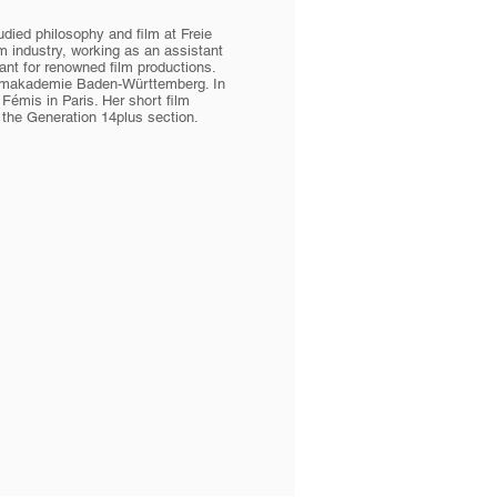
died philosophy and film at Freie
lm industry, working as an assistant
tant for renowned film productions.
Filmakademie Baden-Württemberg. In
émis in Paris. Her short film
n the Generation 14plus section.