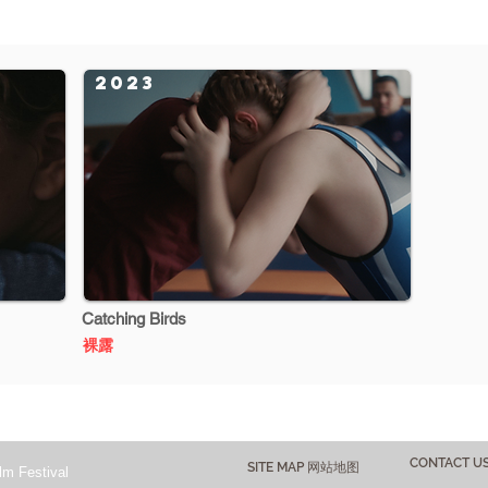
2023
Catching Birds
裸露
CONTACT 
SITE MAP 网站地图
lm Festival