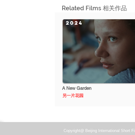
Related Films 相关作品
2024
A New Garden
另一片花园
Copyright@ Beijing International Short Fi