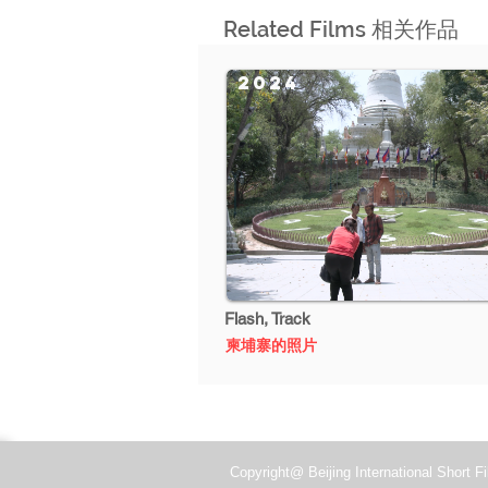
Related Films 相关作品
2024
Flash, Track
柬埔寨的照片
Copyright@ Beijing International Short Fi