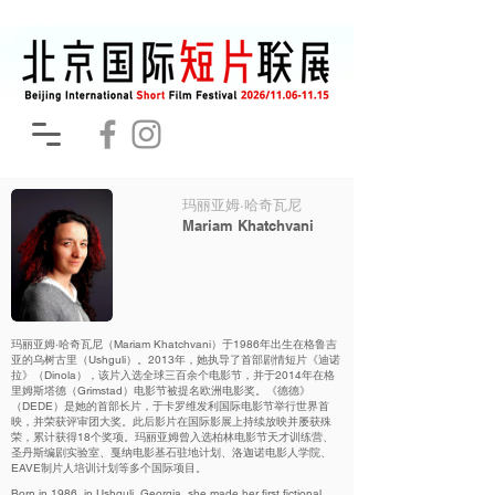
玛丽亚姆·哈奇瓦尼
Mariam Khatchvani
玛丽亚姆·哈奇瓦尼（Mariam Khatchvani）于1986年出生在格鲁吉
亚的乌树古里（Ushguli）。2013年，她执导了首部剧情短片《迪诺
拉》（Dinola），该片入选全球三百余个电影节，并于2014年在格
里姆斯塔德（Grimstad）电影节被提名欧洲电影奖。《德德》
（DEDE）是她的首部长片，于卡罗维发利国际电影节举行世界首
映，并荣获评审团大奖。此后影片在国际影展上持续放映并屡获殊
荣，累计获得18个奖项。玛丽亚姆曾入选柏林电影节天才训练营、
圣丹斯编剧实验室、戛纳电影基石驻地计划、洛迦诺电影人学院、
EAVE制片人培训计划等多个国际项目。
Born in 1986, in Ushguli, Georgia, she made her first fictional