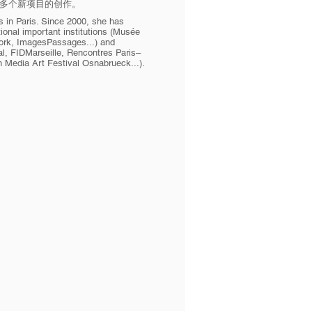
投入多个新项目的创作。
s in Paris. Since 2000, she has
ional important institutions (Musée
ork, ImagesPassages...) and
al, FIDMarseille, Rencontres Paris–
an Media Art Festival Osnabrueck...).