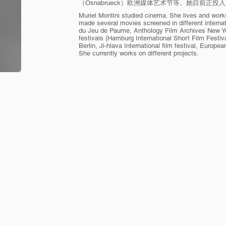
（Osnabrueck）欧洲媒体艺术节等。她目前正
Muriel Montini studied cinema. She lives and work
made several movies screened in different internat
du Jeu de Paume, Anthology Film Archives New Y
festivals (Hamburg International Short Film Festiv
Berlin, Ji-hlava International film festival, Europe
She currently works on different projects.