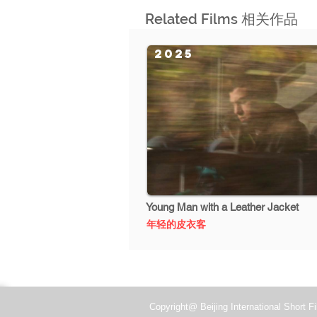
Related Films 相关作品
2025
Young Man with a Leather Jacket
年轻的皮衣客
Copyright@ Beijing International Short Fi