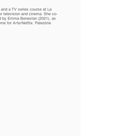
 and a TV series course at La
r television and cinema. She co-
cted by Emma Benestan (2021), as
me for Arte/Netflix. Palestine