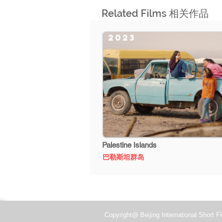
Related Films 相关作品
2023
Palestine Islands
巴勒斯坦群岛
Copyright@ Beijing International Short Fi