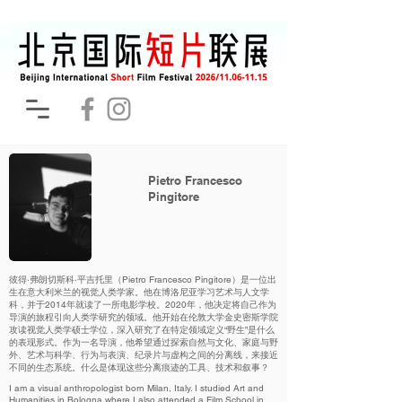
Pietro Francesco
Pingitore
彼得·弗朗切斯科·平吉托里（Pietro Francesco Pingitore）是一位出
生在意大利米兰的视觉人类学家。他在博洛尼亚学习艺术与人文学
科，并于2014年就读了一所电影学校。2020年，他决定将自己作为
导演的旅程引向人类学研究的领域。他开始在伦敦大学金史密斯学院
攻读视觉人类学硕士学位，深入研究了在特定领域定义“野生”是什么
的表现形式。作为一名导演，他希望通过探索自然与文化、家庭与野
外、艺术与科学、行为与表演、纪录片与虚构之间的分离线，来接近
不同的生态系统。什么是体现这些分离痕迹的工具、技术和叙事？
I am a visual anthropologist born Milan, Italy. I studied Art and
Humanities in Bologna where I also attended a Film School in