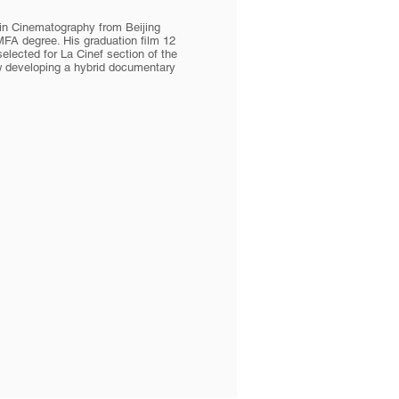
 in Cinematography from Beijing
MFA degree. His graduation film 12
ected for La Cinef section of the
ow developing a hybrid documentary