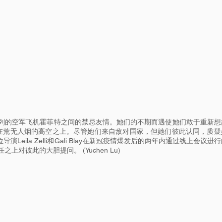
列的空军飞机霍菲特之间的禁忌友情。她们的不期而遇使她们敢于重新想
在荒无人烟的高空之上。尽管她们来自敌对国家，但她们彼此认同，质疑
eila Zelli和Gali Blay在新冠疫情爆发后的两年内通过线上会议进
对彼此的大胆提问。 (Yuchen Lu)