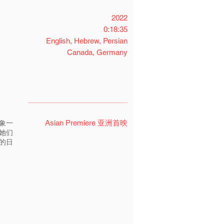
2022
0:18:35
English, Hebrew, Persian
Canada, Germany
Asian Premiere 亚洲首映
象一
她们
行的日