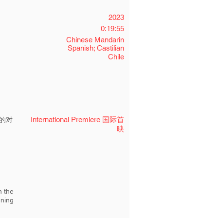
2023
0:19:55
Chinese Mandarin
Spanish; Castilian
Chile
International Premiere 国际首
的对
映
n the
nning