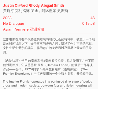
Justin Clifford Rhody, Abigail Smith
贾斯汀·克利福德·罗迪，阿比盖尔·史密斯
2023
US
No Dialogue
0:19:58
Asian Premiere 亚洲首映
这部电影在具有年代特征的着装与现代社会的特种中，被置于一个混
乱的时间状态之下，介于事实与虚构之间，讲述了作为声音的沉默、
女性生活中无形的战争、作为存在的龙卷风以及世界上最大的手挖
洞。
《内陆边境》使用16毫米和超8毫米胶片拍摄，总共使用了九种不同
的过期胶片，它以芭芭拉·罗登（Barbara Loden）的最后一部导演
作品——创作于1975年的16 毫米教育短片《边境体验》（The
Frontier Experience）中堪萨斯州的一个小镇为参照，并拍摄于此。
The Interior Frontier operates in a confused time-state of period
dress and modern society, between fact and fiction; dealing with
silence as sound, the invisible war of female life, tornado as
existence, and the world's largest hand dug hole.
Shot on 16mm and Super-8mm film using a total of nine different
expired film stocks, The Interior Frontier references and was
created in the same small town in Kansas as Barbara Loden's
final directorial work; a 16mm educational short titled The Frontier
Experience (1975).