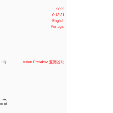
2022
0:13:31
English
Portugal
Asian Premiere 亚洲首映
：等
dise,
se of