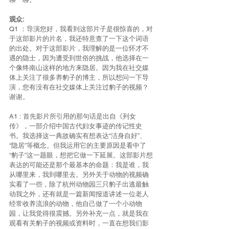
观众:
Q1 ：导演您好，我看到这部片子是很惊喜的，对
于这部影片的片名，我还特意查了一下这个词语
的出处。对于这部影片，我理解的是一位怀才不
遇的隐士，因为遭受到世俗的挑战，他选择在一
个像终南山这样的地方来隐居。因为我在社交媒
体上关注了很多养豹子的博主，所以想问一下导
演，您有没有在社交媒体上关注过豹子的视频？
谢谢。
A1 : 首先影片所引用的那句话是出自《列女
传》，一部介绍中国古代妇女事迹的传记性史
书。我选择这一典故确实有想表达“洁身自好”、
“隐居”等概念。但我运用它的主要原因是看中了
“豹子”这一题眼，想把它做一下延展。这部影片想
表达的可能还是那个最基本的命题：我是谁，我
从哪里来，我到哪里去。另外关于动物的视频确
实看了一些，除了杭州动物园三只豹子出逃最触
动我之外，还有就是一篇新闻报道讲述一位老人
经常收养流浪的动物，他自己做了一个小动物
园，让我觉得很震撼。另外补充一点，就是我在
观看有关豹子的视频或资料时，一直在想我们影