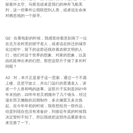
探索外太空、马斯克或者是我们的神舟飞船系
列，这一些事件让我联想到人类，或者说生命体
对栖息地的一个探寻。
Q2 : 在看电影的时候，我感觉你着意刻画了一位
在北方农村里的留守老人，或者说在拆迁的城市
化过程中，留下的这群还残存着农耕文明的人
们，他们对这个世界的想象、对家的想象，以及
由此延伸出来的幻想。那您这部片子做了多长时
间呢？
A2 : 对，本片正是基于这一思索，通过一个不愿
上楼、且坚守故土，并出门远行的普通老人，讲
述一个人兽和鸣的故事。这部片子实则是2021年
年末拍的，22年年初又稍微补了几个镜头，经过
漫长而又懒散的后期制作，多次搁置又多次拣
起。在今年年初的时候，我有想拍另一部作品，
但是到现在也没有准备好，到接近年底的时候我
决定暂时不拍了。所以我就把这部作品重新拿出
来完善了一下。