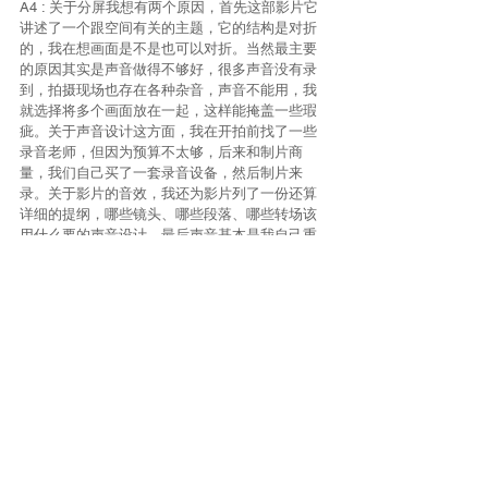
A4 : 关于分屏我想有两个原因，首先这部影片它
讲述了一个跟空间有关的主题，它的结构是对折
的，我在想画面是不是也可以对折。当然最主要
的原因其实是声音做得不够好，很多声音没有录
到，拍摄现场也存在各种杂音，声音不能用，我
就选择将多个画面放在一起，这样能掩盖一些瑕
疵。关于声音设计这方面，我在开拍前找了一些
录音老师，但因为预算不太够，后来和制片商
量，我们自己买了一套录音设备，然后制片来
录。关于影片的音效，我还为影片列了一份还算
详细的提纲，哪些镜头、哪些段落、哪些转场该
用什么要的声音设计。最后声音基本是我自己重
新做的，想的就是要在声画关系上做一些文章。
当然，目前所呈现的效果，其实是差强人意的，
甚至出现了一些技术性错误，这是我个人制作水
准的原因，需要向大家致歉，希望后面我能把它
很好地完善。