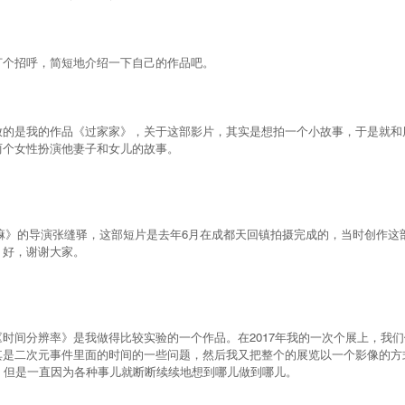
打个招呼，简短地介绍一下自己的作品吧。
放的是我的作品《过家家》，关于这部影片，其实是想拍一个小故事，于是就和
两个女性扮演他妻子和女儿的故事。
晓得嘛》的导演张缝驿，这部短片是去年6月在成都天回镇拍摄完成的，当时创作
，好，谢谢大家。
时间分辨率》是我做得比较实验的一个作品。在2017年我的一次个展上，我
其是二次元事件里面的时间的一些问题，然后我又把整个的展览以一个影像的方
，但是一直因为各种事儿就断断续续地想到哪儿做到哪儿。