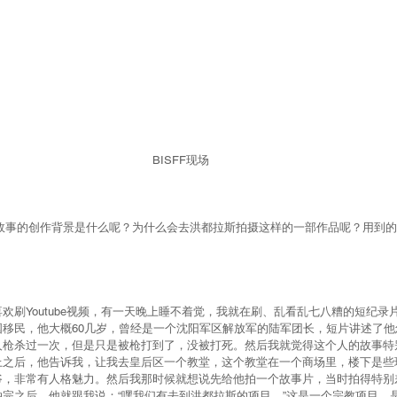
BISFF现场
这个故事的创作背景是什么呢？为什么会去洪都拉斯拍摄这样的一部作品呢？用到
欢刷Youtube视频，有一天晚上睡不着觉，我就在刷、乱看乱七八糟的短纪录
国移民，他大概60几岁，曾经是一个沈阳军区解放军的陆军团长，短片讲述了他
人枪杀过一次，但是只是被枪打到了，没被打死。然后我就觉得这个人的故事特
上之后，他告诉我，让我去皇后区一个教堂，这个教堂在一个商场里，楼下是些
爷，非常有人格魅力。然后我那时候就想说先给他拍一个故事片，当时拍得特别
完之后，他就跟我说：“嘿我们有去到洪都拉斯的项目。”这是一个宗教项目，