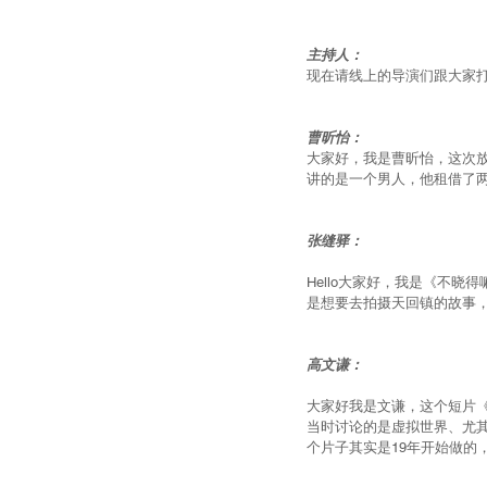
主持人：
现在请线上的导演们跟大家
曹昕怡：
大家好，我是曹昕怡，这次
讲的是一个男人，他租借了
张缝驿：
Hello大家好，我是《不
是想要去拍摄天回镇的故事
高文谦：
大家好我是文谦，这个短片《
当时讨论的是虚拟世界、尤
个片子其实是19年开始做的