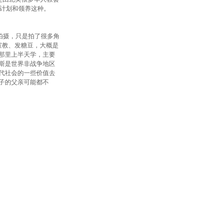
扶计划和领养这种。
拍摄，只是拍了很多角
宣教、发糖豆，大概是
那里上半天学，主要
斯是世界非战争地区
现代社会的一些价值去
子的父亲可能都不