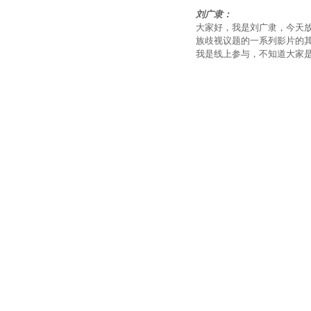
刘广隶：
大家好，我是刘广隶，今天放映
族歧视议题的一系列影片的
我是线上参与，不知道大家