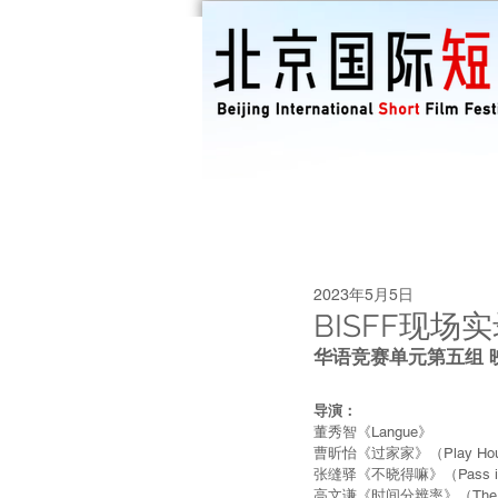
2023年5月5日
BISFF现
华语竞赛单元第五组 
导演：
董秀智《Langue》
曹昕怡《过家家》（Play Ho
张缝驿《不晓得嘛》（Pass in
高文谦《时间分辨率》（The Reso