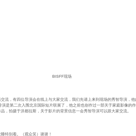
BISFF现场
后交流，有四位导演会在线上与大家交流，我们先请上来到现场的秀智导演，他
秀智导演是第二次入围北京国际短片联展了，他之前也创作过一部关于家庭影像的作
作品，拍摄于洪都拉斯，关于影片的背景信息一会秀智导演可以跟大家交流。
没睡特别着。（观众笑）谢谢！