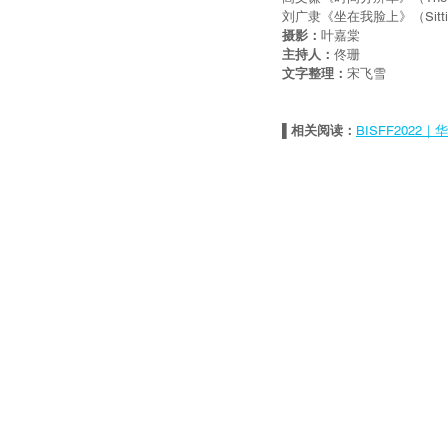
刘广隶《坐在我脸上》（Sitting
摄影：
叶嘉棠
主持人：
佟珊
文字整理：
宋飞雪
▌相关阅读：
BISFF2022｜华语