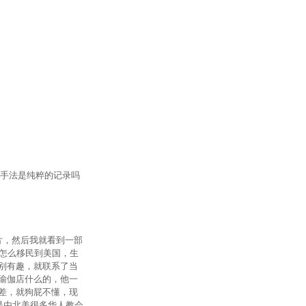
的手法是纯粹的记录吗
片，然后我就看到一部
怎么移民到美国，生
别有趣，就联系了当
瑜伽店什么的，他一
差，就狗屁不懂，现
是由北美很多华人教会