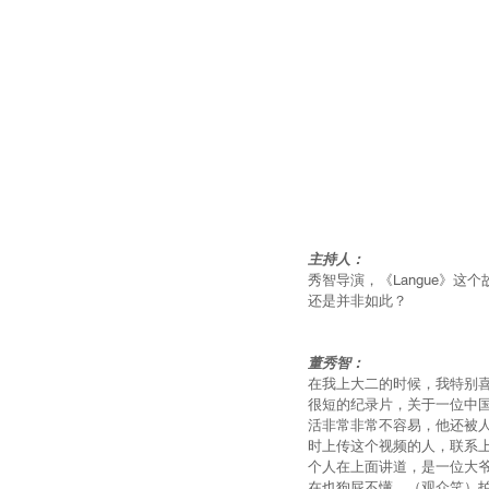
主持人：
秀智导演，《Langue》
还是并非如此？
董秀智：
在我上大二的时候，我特别喜
很短的纪录片，关于一位中
活非常非常不容易，他还被
时上传这个视频的人，联系
个人在上面讲道，是一位大
在也狗屁不懂。（观众笑）拍