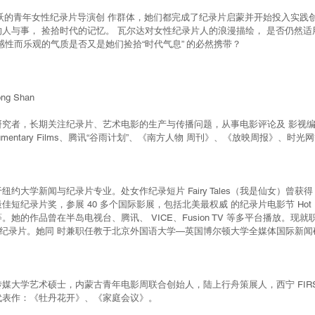
在活跃的青年女性纪录片导演创 作群体，她们都完成了纪录片启蒙并开始投入实践
人与事， 捡拾时代的记忆。 瓦尔达对女性纪录片人的浪漫描绘， 是否仍然
感性而乐观的气质是否又是她们捡拾“时代气息” 的必然携带？
ng Shan
研究者，长期关注纪录片、艺术电影的生产与传播问题，从事电影评论及 影视
Documentary Films、腾讯“谷雨计划”、《南方人物 周刊》、《放映周报》、时光
大学新闻与纪录片专业。处女作纪录短片 Fairy Tales（我是仙女）曾获得 
短纪录片奖，参展 40 多个国际影展，包括北美最权威 的纪录片电影节 Hot D
她的作品曾在半岛电视台、腾讯、 VICE、Fusion TV 等多平台播放。现
部短纪录片。她同 时兼职任教于北京外国语大学—英国博尔顿大学全媒体国际新
媒大学艺术硕士，内蒙古青年电影周联合创始人，陆上行舟策展人，西宁 FIRS
代表作：《牡丹花开》、《家庭会议》。