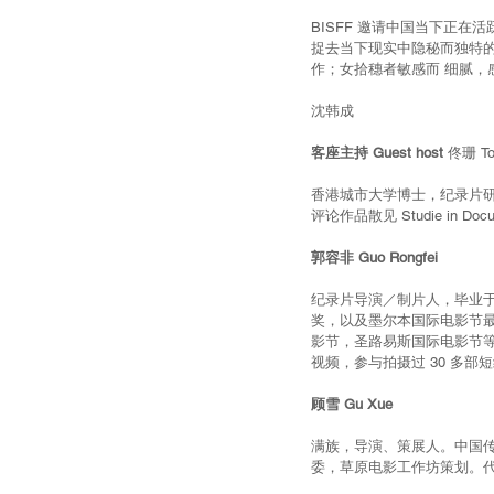
BISFF 邀请中国当下正
捉去当下现实中隐秘而独特的
作；女拾穗者敏感而 细腻，
沈韩成
客座主持 Guest host
 佟珊 To
香港城市大学博士，纪录片
评论作品散见 Studie in 
郭容非 Guo Rongfei
纪录片导演／制片人，毕业于纽约
奖，以及墨尔本国际电影节最佳
影节，圣路易斯国际电影节等。
视频，参与拍摄过 30 多
顾雪 Gu Xue
满族，导演、策展人。中国传
委，草原电影工作坊策划。